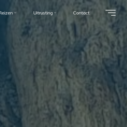
Reizen
Uitrusting
Contact