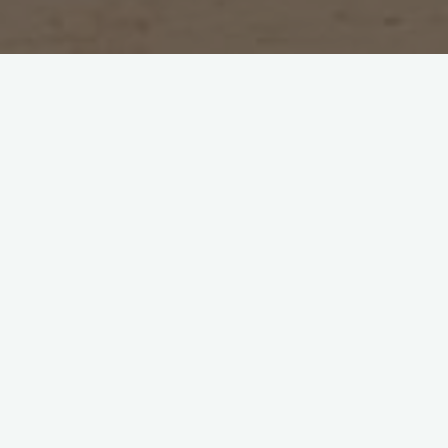
San Sebastian
Vandaag rijden we verder naar beneden, op naar San
Sebastian. Eerst rijden we door honderden vierkante
kilometers aan bosbouw. Naaldbomen zover het oog strekt.
Uiteindelijk belanden we op de kustweg naar San Sebastian,
worstelen we on de stad binnen en komen we aan op de
boulevard van de Spaanse stad. We lopen even naar het
strand waar de halve stad lijkt te zonnebaden en zwemmen in
de oceaan.