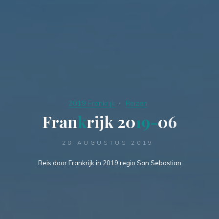
2019 Frankrijk
Reizen
F
r
a
n
k
r
i
j
k
2
0
1
9
-
0
6
28 AUGUSTUS 2019
Reis door Frankrijk in 2019 regio San Sebastian