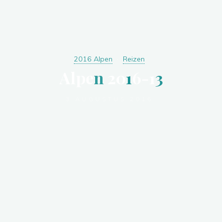
2016 Alpen
Reizen
A
l
p
e
n
2
0
1
6
-
1
3
3 AUGUSTUS 2016